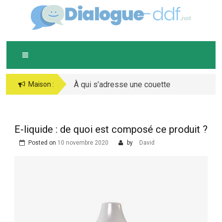
Skip
D
IALOGUE-DDF.NET
to
content
À qui s’adresse une couette
Maison :
chaude ?
E-liquide : de quoi est composé ce produit ?
Posted on
10 novembre 2020
by
David