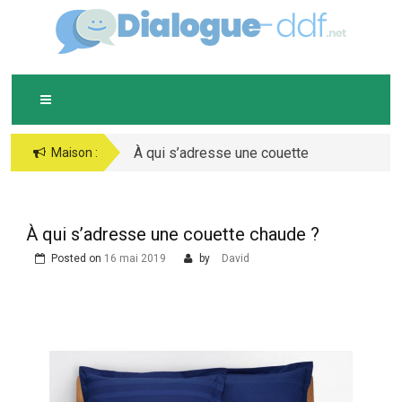
Skip
D
IALOGUE-DDF.NET
to
content
À qui s’adresse une couette
Bijoux argent : comment
Maison :
chaude ?
bien les conserver ?
À qui s’adresse une couette chaude ?
Posted on
16 mai 2019
by
David