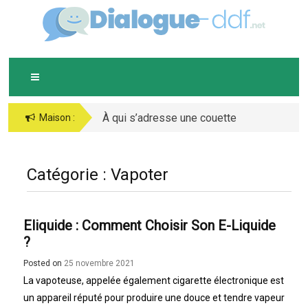
Skip
D
IALOGUE-DDF.NET
to
content
À qui s’adresse une couette
Bijoux argent : comment
Maison :
chaude ?
bien les conserver ?
Catégorie :
Vapoter
Eliquide : Comment Choisir Son E-Liquide
?
Posted on
25 novembre 2021
La vapoteuse, appelée également cigarette électronique est
un appareil réputé pour produire une douce et tendre vapeur