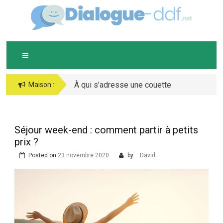
Skip
D
IALOGUE-DDF.NET
to
content
À qui s’adresse une couette
Maison :
chaude ?
Séjour week-end : comment partir à petits
prix ?
Posted on
23 novembre 2020
by
David