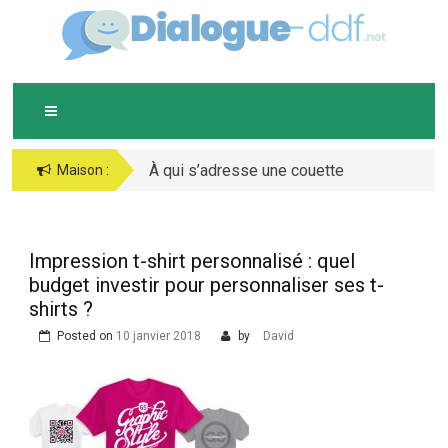
Skip
D
IALOGUE-DDF.NET
to
content
À qui s’adresse une couette
Maison :
chaude ?
Impression t-shirt personnalisé : quel
budget investir pour personnaliser ses t-
shirts ?
Posted on
10 janvier 2018
by
David