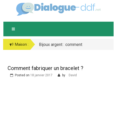
Skip
D
IALOGUE-DDF.NET
to
content
Bijoux argent : comment
Maison :
bien les conserver ?
Comment fabriquer un bracelet ?
Posted on
18 janvier 2017
by
David