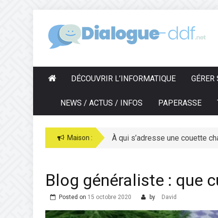
Skip
to
D
IALOGUE-DDF.NET
content
DÉCOUVRIR L’INFORMATIQUE
GÉRER 
NEWS / ACTUS / INFOS
PAPERASSE
À qui s’adresse une couette ch
Bijoux argent : comment bien l
Maison :
Blog généraliste : que cu
Posted on
15 octobre 2020
by
David