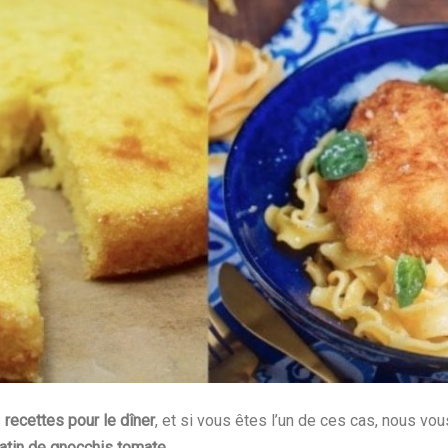
s
recettes pour le dîner
, et si vous êtes l’un de ces cas, nous v
atin de gnocchis tomate
.