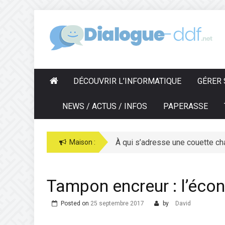
Skip
to
D
IALOGUE-DDF.NET
content
DÉCOUVRIR L’INFORMATIQUE
GÉRER 
NEWS / ACTUS / INFOS
PAPERASSE
À qui s’adresse une couette ch
Maison :
Tampon encreur : l’éco
Posted on
25 septembre 2017
by
David