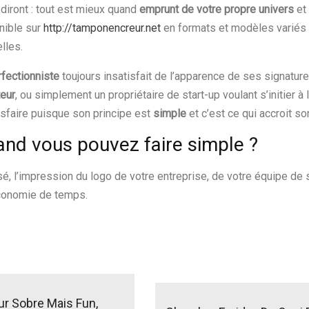
iront : tout est mieux quand
emprunt de votre propre univers
et
nible sur
http://tamponencreur.net
en formats et modèles variés 
lles.
rfectionniste
toujours insatisfait de l’apparence de ses signatur
eur
, ou simplement un propriétaire de start-up voulant s’initier à l
isfaire puisque son principe est
simple
et c’est ce qui accroit s
and vous pouvez faire simple ?
é, l’impression du logo de votre entreprise, de votre équipe de s
’économie de temps.
ur Sobre Mais Fun,