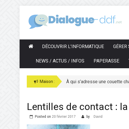
Skip
to
D
IALOGUE-DDF.NET
content
DÉCOUVRIR L’INFORMATIQUE
GÉRER 
NEWS / ACTUS / INFOS
PAPERASSE
À qui s’adresse une couette ch
Maison :
Lentilles de contact : l
Posted on
20 février 2017
by
David