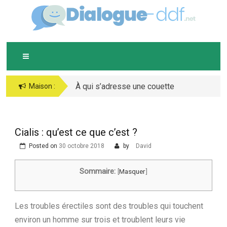
Skip
D
IALOGUE-DDF.NET
to
content
À qui s’adresse une couette
Bijoux argent : comment
Maison :
chaude ?
bien les conserver ?
Cialis : qu’est ce que c’est ?
Posted on
30 octobre 2018
by
David
Sommaire:
[
Masquer
]
Les troubles érectiles sont des troubles qui touchent
environ un homme sur trois et troublent leurs vie