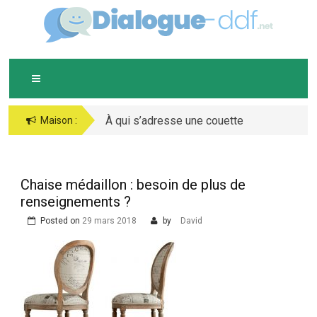
Skip
D
IALOGUE-DDF.NET
to
content
À qui s’adresse une couette
Maison :
chaude ?
Chaise médaillon : besoin de plus de
renseignements ?
Posted on
29 mars 2018
by
David