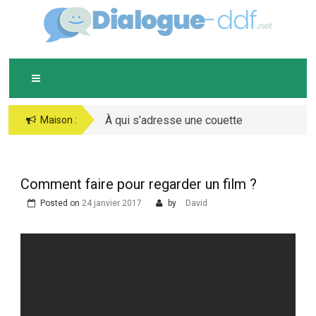
Skip
D
IALOGUE-DDF.NET
to
content
À qui s’adresse une couette
Maison :
chaude ?
Comment faire pour regarder un film ?
Posted on
24 janvier 2017
by
David