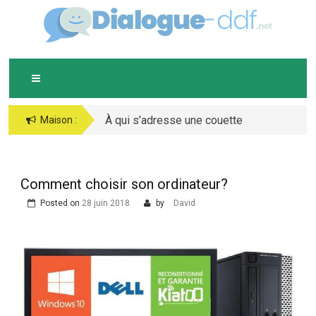
Skip
D
IALOGUE-DDF.NET
to
content
À qui s’adresse une couette
Maison :
chaude ?
Comment choisir son ordinateur?
Posted on
28 juin 2018
by
David